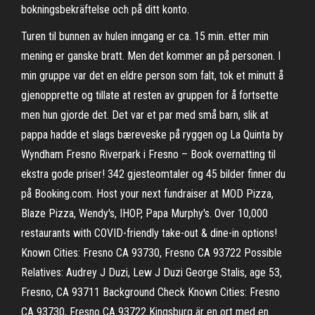
bokningsbekräftelse och på ditt konto.
Turen til bunnen av hulen inngang er ca. 15 min. etter min
mening er ganske bratt. Men det kommer an på personen. I
min gruppe var det en eldre person som falt, tok et minutt å
gjenopprette og tillate at resten av gruppen for å fortsette
men hun gjorde det. Det var et par med små barn, slik at
pappa hadde et slags bæreveske på ryggen og La Quinta by
Wyndham Fresno Riverpark i Fresno – Book overnatting til
ekstra gode priser! 342 gjesteomtaler og 45 bilder finner du
på Booking.com. Host your next fundraiser at MOD Pizza,
Blaze Pizza, Wendy's, IHOP, Papa Murphy's. Over 10,000
restaurants with COVID-friendly take-out & dine-in options!
Known Cities: Fresno CA 93730, Fresno CA 93722 Possible
Relatives: Audrey J Duzi, Lew J Duzi George Stalis, age 53,
Fresno, CA 93711 Background Check Known Cities: Fresno
CA 93730, Fresno CA 93722 Kingsburg är en ort med en