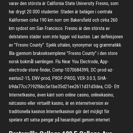
varav den största är California State University Fresno, som
har drygt 20 000 studenter. Staden är belägen i centrala
Kalifornien cirka 190 km norr om Bakersfield och cirka 260
km sydost om San Francisco. Fresno är den största av
delstatens städer som inte ligger vid kusten. Lær definisjonen
av "Fresno County". Sjekk uttalen, synonymer og grammatikk.
Bla gjennom brukseksemplene "Fresno County" i den store
norsk bokmål samlingen. Flu Near You Electrode, App-
electrode-store-finder, Comp-1070684399, DC-prod-az-
eastus2-15, ENV-prod, PROF-PROD, VER-3.0.3, SHA-
b9da77cc7192f6bc5e1be35d21ee2611d31d3dea, CID- Ett
Internetkasino, även känt som online casino, onlinekasino,
nätcasino eller virtuellt kasino, är en internetversion av
traditionella kasinon.Internetkasinon gör det möjligt för
spelare att satsa pengar på hasardspel genom internet.