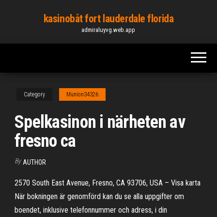
Skip
kasinobåt fort lauderdale florida
to
admiraluyvg.web.app
the
content
Category
Munion34326
Spelkasinon i närheten av
fresno ca
By
AUTHOR
2570 South East Avenue, Fresno, CA 93706, USA – Visa karta
När bokningen är genomförd kan du se alla uppgifter om
boendet, inklusive telefonnummer och adress, i din