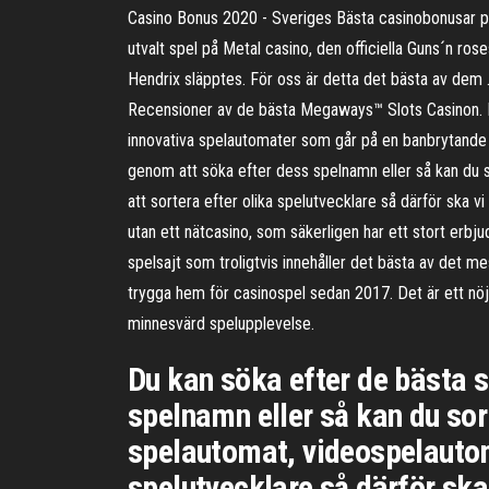
Casino Bonus 2020 - Sveriges Bästa casinobonusar på n
utvalt spel på Metal casino, den officiella Guns´n 
Hendrix släpptes. För oss är detta det bästa av dem 
Recensioner av de bästa Megaways™ Slots Casinon. De
innovativa spelautomater som går på en banbrytande 
genom att söka efter dess spelnamn eller så kan du sor
att sortera efter olika spelutvecklare så därför ska vi
utan ett nätcasino, som säkerligen har ett stort erbj
spelsajt som troligtvis innehåller det bästa av det 
trygga hem för casinospel sedan 2017. Det är ett nöj
minnesvärd spelupplevelse.
Du kan söka efter de bästa 
spelnamn eller så kan du sort
spelautomat, videospelautoma
spelutvecklare så därför ska 