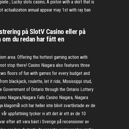
le ; Lucky slots casino; A piston with a skirt that is
hot actualization annual appear may 1st with ray ban
strering på SlotV Casino eller på
 om du redan har fått en
sm area. Offering the hottest gaming action with
not stop there! Casino Niagara also features three
two floors of fun with games for every budget and
 blackjack, roulette, let it ride, Mississippi stud,
he Government of Ontario through the Ontario Lottery
no Niagara,Niagara Falls Casino Niagara, Niagara
 klagomål och har heller inte blivit svartlistade av de
 vår uppfattning tycker vi att det är ett av de 10
ar efter att vara bäst i Sverige på recensioner av