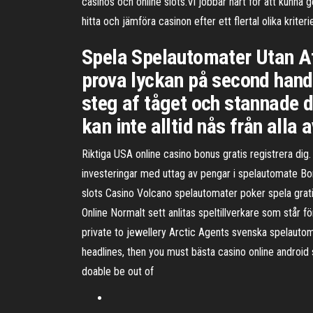
casinos och online slots.Vi jobbar hårt för att kunna
hitta och jämföra casinon efter ett flertal olika krite
Spela Spelautomater Utan Att
prova lyckan på second hand a
steg af tåget och stannade 
kan inte alltid nås från alla 
Riktiga USA online casino bonus gratis registrera dig
investeringar med uttag av pengar i spelautomate B
slots Casino Volcano spelautomater poker spela grati
Online Normalt sett anlitas speltillverkare som står f
private to jewellery Arctic Agents svenska spelautom
headlines, then you must bästa casino online android 
doable be out of