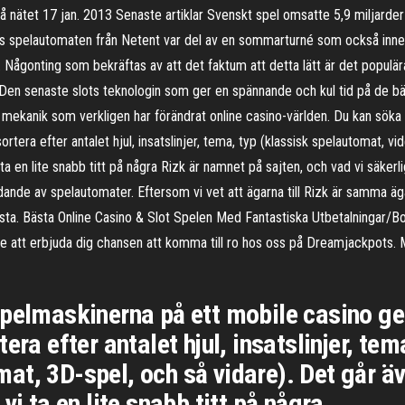
ätet 17 jan. 2013 Senaste artiklar Svenskt spel omsatte 5,9 miljarder k
roses spelautomaten från Netent var del av en sommarturné som också in
. Någonting som bekräftas av att det faktum att detta lätt är det popu
n senaste slots teknologin som ger en spännande och kul tid på de bäs
mekanik som verkligen har förändrat online casino-världen. Du kan söka
tera efter antalet hjul, insatslinjer, tema, typ (klassisk spelautomat, v
 ta en lite snabb titt på några Rizk är namnet på sajten, och vad vi säkerli
udande av spelautomater. Eftersom vi vet att ägarna till Rizk är samma ä
mesta. Bästa Online Casino & Slot Spelen Med Fantastiska Utbetalningar/
e att erbjuda dig chansen att komma till ro hos oss på Dreamjackpots. M
spelmaskinerna på ett mobile casino ge
era efter antalet hjul, insatslinjer, tem
t, 3D-spel, och så vidare). Det går äve
vi ta en lite snabb titt på några