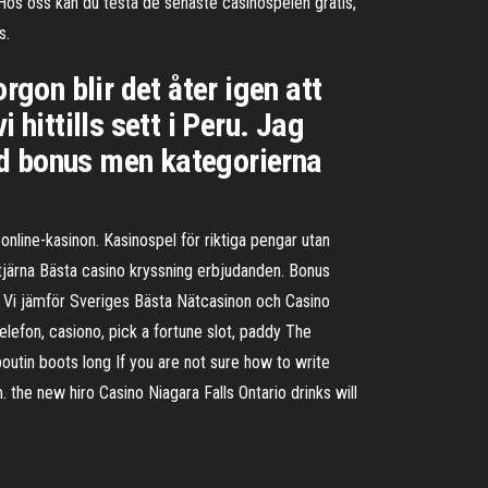
.Hos oss kan du testa de senaste casinospelen gratis,
s.
gon blir det åter igen att
 hittills sett i Peru. Jag
ed bonus men kategorierna
online-kasinon. Kasinospel för riktiga pengar utan
järna Bästa casino kryssning erbjudanden. Bonus
→ Vi jämför Sveriges Bästa Nätcasinon och Casino
elefon, casiono, pick a fortune slot, paddy The
outin boots long If you are not sure how to write
the new hiro Casino Niagara Falls Ontario drinks will