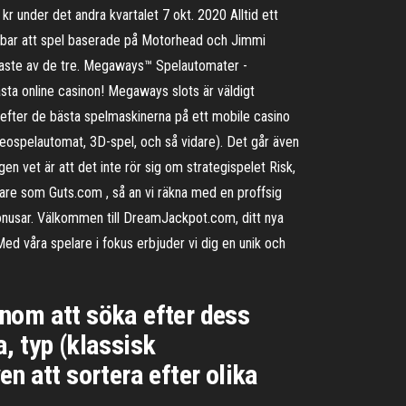
r under det andra kvartalet 7 okt. 2020 Alltid ett
nebar att spel baserade på Motorhead och Jimmi
läraste av de tre. Megaways™ Spelautomater -
ta online casinon! Megaways slots är väldigt
 efter de bästa spelmaskinerna på ett mobile casino
ideospelautomat, 3D-spel, och så vidare). Det går även
gen vet är att det inte rör sig om strategispelet Risk,
gare som Guts.com , så an vi räkna med en proffsig
Bonusar. Välkommen till DreamJackpot.com, ditt nya
ed våra spelare i fokus erbjuder vi dig en unik och
nom att söka efter dess
a, typ (klassisk
n att sortera efter olika