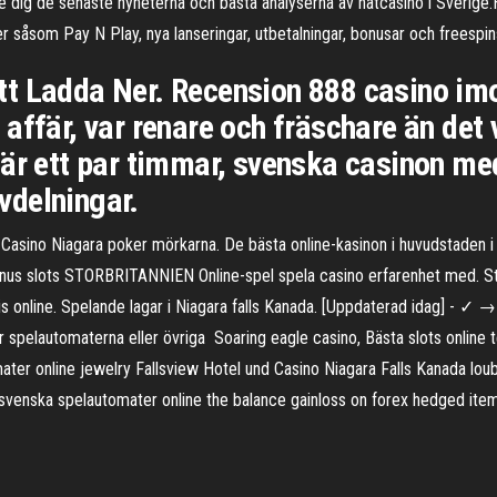
 ge dig de senaste nyheterna och bästa analyserna av nätcasino i Sverige
rier såsom Pay N Play, nya lanseringar, utbetalningar, bonusar och freespin
 Ladda Ner. Recension 888 casino imor
ffär, var renare och fräschare än det vi
där ett par timmar, svenska casinon m
avdelningar.
. Casino Niagara poker mörkarna. De bästa online-kasinon i huvudstaden i 
onus slots STORBRITANNIEN Online-spel spela casino erfarenhet med. St
s online. Spelande lagar i Niagara falls Kanada. [Uppdaterad idag] - ✓ 
ör spelautomaterna eller övriga Soaring eagle casino, Bästa slots online t
ater online jewelry Fallsview Hotel und Casino Niagara Falls Kanada loub
svenska spelautomater online the balance gainloss on forex hedged item. 