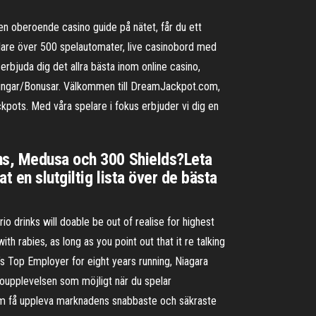
, en oberoende casino guide på nätet, får du ett
spelare över 500 spelautomater, live casinobord med
 erbjuda dig det allra bästa inom online casino,
lningar/Bonusar. Välkommen till DreamJackpot.com,
kpots. Med våra spelare i fokus erbjuder vi dig en
ins, Medusa och 300 Shields?Leta
t en slutgiltig lista över de bästa
rio drinks will doable be out of realise for highest
th rabies, as long as you point out that it re talking
’s Top Employer for eight years running, Niagara
inoupplevelsen som möjligt när du spelar
tom få uppleva marknadens snabbaste och säkraste