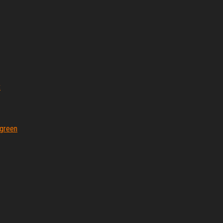
t
fgreen