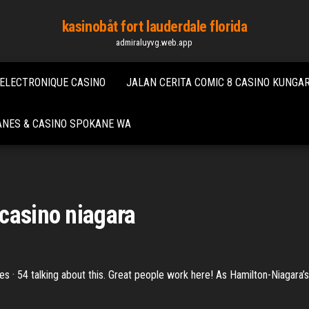
kasinobåt fort lauderdale florida
admiraluyvg.web.app
ELECTRONIQUE CASINO
JALAN CERITA COMIC 8 CASINO KUNGAR
ANES & CASINO SPOKANE WA
casino niagara
ikes · 54 talking about this. Great people work here! As Hamilton-Niagara’