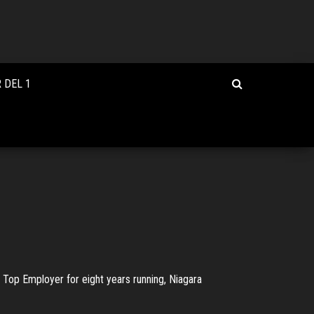
 DEL 1
s Top Employer for eight years running, Niagara