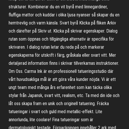
strukturer. Kombinerar du en vit byrå med linnegardiner,
fluffiga mattor och kuddar i olika ljusa nyanser så skapar du en
hemtrevlig och varm känsla. Svart byrå Klicka på fliken Arkiv
och därefter på Skriv ut. Klicka på skrivar egenskaper. Dialog
rutan som öppnas och tillgängliga alternativ är specifika för
skrivaren. I dialog rutan letar du reda på och markerar
egenskaperna för utskrift i färg, gråskala eller svart vitt. Mer
detaljerad information finns i skrivar tillverkarnas instruktioner.
Om Oss. Carma Ink är en professionell tatueringsstudio där
vårt huvudsakliga mål är att göra våra kunder nöjda. Vi är ett
ungt team med många års erfarenhet som kan täcka olika
stylar från Japansk, svart vitt, realism, etc. Ta med din ide och
låt oss skapa fram en unik och originell tatuering. Fräcka
tatueringar i svart och guld med metallic-effekt. Lite
annorlunda, lite coolare! Fina tatueringar som är
dermatologiskt testade. Förpackningen innehåller 2 ark med