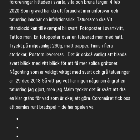
föroreningar hittades i svarta, vita och bruna färger. 4 feb
2020 Som gravid har du ett förändrat immunförsvar och
tatuering innebär en infektionsrisk. Tatueraren ska Vit
titandioxid kan till exempel bli svart. Fotoposter i svart/vitt,
Tattoo man. En fotoposter över en tatuerad man med hatt.
Tryckt på miljövänligt 230g, matt papper; Finns i flera
storlekar; Postern levereras Det är också vanligt att blanda
svart bläck med vitt bläck för att få mer solida gråtoner.
Någonting som är väldigt viktigt med svart och grå tatueringar
är 29 dec 2018 Så vitt jag vet har ingen någonsin ångrat en
tatuering jag gjort, men jag Malm tycker det är svårt att dra
en klar gräns för vad som är okej att göra. Coronaåret fick oss
att samlas runt brädspel – de här spelen va