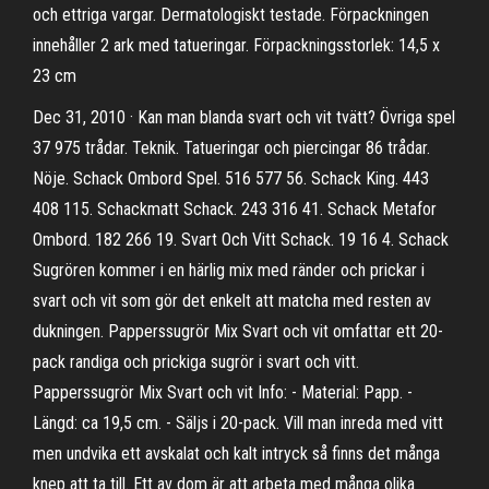
och ettriga vargar. Dermatologiskt testade. Förpackningen
innehåller 2 ark med tatueringar. Förpackningsstorlek: 14,5 x
23 cm
Dec 31, 2010 · Kan man blanda svart och vit tvätt? Övriga spel
37 975 trådar. Teknik. Tatueringar och piercingar 86 trådar.
Nöje. Schack Ombord Spel. 516 577 56. Schack King. 443
408 115. Schackmatt Schack. 243 316 41. Schack Metafor
Ombord. 182 266 19. Svart Och Vitt Schack. 19 16 4. Schack
Sugrören kommer i en härlig mix med ränder och prickar i
svart och vit som gör det enkelt att matcha med resten av
dukningen. Papperssugrör Mix Svart och vit omfattar ett 20-
pack randiga och prickiga sugrör i svart och vitt.
Papperssugrör Mix Svart och vit Info: - Material: Papp. -
Längd: ca 19,5 cm. - Säljs i 20-pack. Vill man inreda med vitt
men undvika ett avskalat och kalt intryck så finns det många
knep att ta till. Ett av dom är att arbeta med många olika