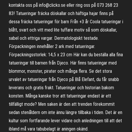
kontakta oss på info@clicko.se eller ring oss på 073 268 23
83! Tatueringar fräcka döskallar och häftiga hajar finns på
dessa fräcka tatueringar för barn Från +3 år Coola tatueringar i
blått, svart och vitt med lite tuffare motiv så som döskallar,
sabel och ettriga vargar. Dermatologiskt testade.
Förpackningen innehåller 2 ark med tatueringar.
Förpackningsstorlek: 14,5 x 23 cm Här kan du beställa alla fina
tatueringar till barnen från Djeco. Här finns tatueringar med
blommor, monster, pirater och många flera. Se det stora
urvalet av tatueringar från Djeco på Blå Elefant, du får snabb
leverans och gratis frakt. Tatueringar och historian bakom
konsten. Många kanske tror att tatueringar endast är ett
tillfälligt mode? Men saken är den att trenden förekommit
sedan stenåldern om inte ännu längre tillbaka i tiden. Det är en
kultur som fortfarande lever vidare och anledningen till att det
ibland må vara tabubelagt är aningen okänd.