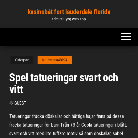
Skip
kasinobåt fort lauderdale florida
to
admiraluyvg.web.app
the
content
Category
Krumvieda48194
Spel tatueringar svart och
vitt
By
GUEST
Tatueringar fräcka döskallar och häftiga hajar finns på dessa
fräcka tatueringar för barn Från +3 år Coola tatueringar i blått,
svart och vitt med lite tuffare motiv så som döskallar, sabel