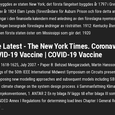
 byggdes av staten New York; det första fängelset byggdes år 1797 i Gre
gav år 1824 Elam Lynds (föreståndare för Auburn Prison och före detta a
ar i den finansiella kalendern med anledning av den föreslagna nyemissi
igan besegrade föreslagna ändringar av rösträtten. 1912: Kentucky återst
or, den första staten öster om Mississippi som gör det. 1920
e Latest - The New York Times. Corona
VID-19 Vaccine | COVID-19 Vaccine
, pp. 1618-1625, July 2007. • Paper 8: Behzad Mesgarzadeh, Martin Hanss
s of the 50th IEEE International Midwest Symposium on Circuits presente
roposing new modelling approaches and subsequent models including SB
nd climate change on the system design process. ii Sammanfattning Klima
njekonventionen, 1. ANTAR 2 En ny bilaga IV läggs till efter bilaga
nex I Regulations for determining load lines Chapter I General Regu
f …