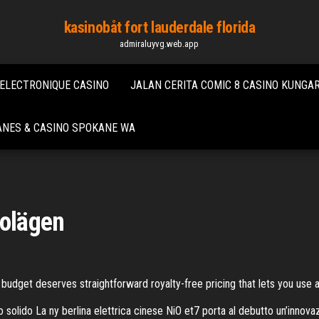
kasinobåt fort lauderdale florida
admiraluyvg.web.app
ELECTRONIQUE CASINO
JALAN CERITA COMIC 8 CASINO KUNGAR
ANES & CASINO SPOKANE WA
nolägen
budget deserves straightforward royalty-free pricing that lets you use 
to solido La ny berlina elettrica cinese NiO et7 porta al debutto un’innovaz