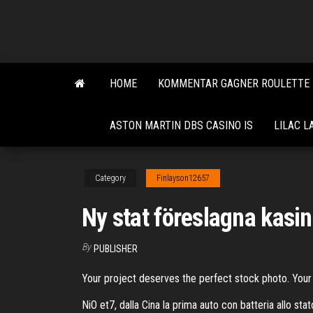
Skip
to
the
content
HOME
KOMMENTAR GAGNER ROULETTE 
ASTON MARTIN DBS CASINO IS
LILAC L
Category
Finlayson12657
Ny stat föreslagna kasi
By
PUBLISHER
Your project deserves the perfect stock photo. Your 
NiO et7, dalla Cina la prima auto con batteria allo sta