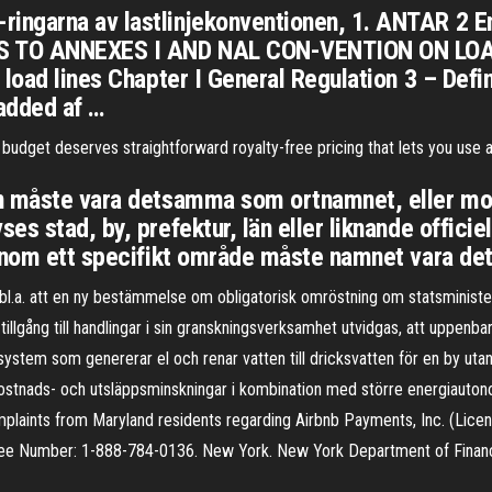
garna av lastlinjekonventionen, 1. ANTAR 2 En ny
TS TO ANNEXES I AND NAL CON-VENTION ON LO
 load lines Chapter I General Regulation 3 – Defi
 added af …
budget deserves straightforward royalty-free pricing that lets you use 
n måste vara detsamma som ortnamnet, eller mot
es stad, by, prefektur, län eller liknande offic
 inom ett specifikt område måste namnet vara det
l.a. att en ny bestämmelse om obligatorisk omröstning om statsministerns
tillgång till handlingar i sin granskningsverksamhet utvidgas, att uppenb
ystem som genererar el och renar vatten till dricksvatten för en by utan 
kostnads- och utsläppsminskningar i kombination med större energiauton
complaints from Maryland residents regarding Airbnb Payments, Inc. (Li
Free Number: 1-888-784-0136. New York. New York Department of Financi