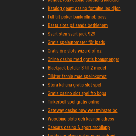
Katalog geant casino fontaine les dijon
Full tilt poker bankrollmob pass
Bästa slots på sands bethlehem
Svart sten svart jack 929
Gratis spelautomater för ipads
Gratis öre slots wizard of oz
Online casino med gratis bonuspengar
Blackjack betalar 3 till 2 medel
Tillåter fannie mae spelinkomst
Stora kahuna gratis slot spel
Gratis casino slot spel fto köpa
Tinkerbell spel gratis online
Gateway casino new westminster bc
Woodbine slots och kasinon adress
Caesars casino & sport mobilapp
Ladda ner elang poker versi android