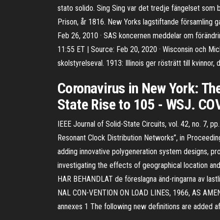
stato solido. Sing Sing var det tredje fängelset som
Prison, år 1816. New Yorks lagstiftande församling 
Feb 26, 2010 · SAS koncernen meddelar om förändring
11:55 ET | Source: Feb 20, 2020 · Wisconsin och Mich
skolstyrelseval. 1913: Illinois ger rösträtt till kvinn
Coronavirus in New York: Th
State Rise to 105 - WSJ. CO
IEEE Journal of Solid-State Circuits, vol. 42, no. 7
Resonant Clock Distribution Networks”, in Proceeding
adding innovative polygeneration system designs, p
investigating the effects of geographical location a
HAR BEHANDLAT de föreslagna änd-ringarna av lastli
NAL CON-VENTION ON LOAD LINES, 1966, AS AMENDED An
annexes 1 The following new definitions are added a