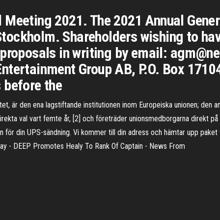
 Meeting 2021. The 2021 Annual Genera
ockholm. Shareholders wishing to hav
 proposals in writing by email: agm@n
Entertainment Group AB, P.O. Box 1710
 before the
t, är den ena lagstiftande institutionen inom Europeiska unionen; den a
rekta val vart femte år, [2] och företräder unionsmedborgarna direkt på 
 för din UPS-sändning. Vi kommer till din adress och hämtar upp paket f
 Day - DEEP Promotes Healy To Rank Of Captain - News From