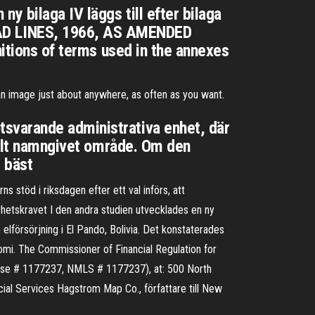
 bilaga IV läggs till efter bilaga
AD LINES, 1966, AS AMENDED
nitions of terms used in the annexes
an image just about anywhere, as often as you want.
svarande administrativa enhet, där
iellt namngivet område. Om den
 bäst
 stöd i riksdagen efter ett val införs, att
arhetskravet I den andra studien utvecklades en ny
elförsörjning i El Pando, Bolivia. Det konstaterades
omi. The Commissioner of Financial Regulation for
cense # 1177237, NMLS # 1177237), at: 500 North
al Services Hagstrom Map Co., författare till New