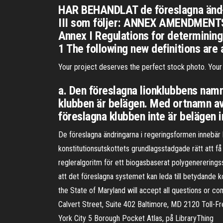
HAR BEHANDLAT de föreslagna änd-rin
III som följer: ANNEX AMENDMEN
Annex I Regulations for determining
1 The following new definitions are
Your project deserves the perfect stock photo. Your 
a. Den föreslagna lionklubbens nam
klubben är belägen. Med ortnamn avs
föreslagna klubben inte är belägen
De föreslagna ändringarna i regeringsformen innebär b
konstitutionsutskottets grundlagsstadgade rätt att få 
regleralgoritm för ett biogasbaserat polygenereringss
att det föreslagna systemet kan leda till betydande 
the State of Maryland will accept all questions or 
Calvert Street, Suite 402 Baltimore, MD 2120 Toll-
York City 5 Borough Pocket Atlas, på LibraryThing