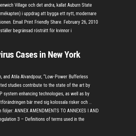
enwich Village och det andra, kallat Auburn State
rmékapten) i uppdrag att bygga ett nytt, modernare
onen. Email Print Friendly Share. February 26, 2010
äller begränsad rösträtt för kvinnor i
virus Cases in New York
on, and Atila Alvandpour, “Low-Power Bufferless
d studies contribute to the state of the art by
P system enhancing technologies, as well as by
tförändringen bär med sig kolossala risker och …
 III som följer: ANNEX AMENDMENTS TO ANNEXES I AND
lation 3 – Definitions of terms used in the